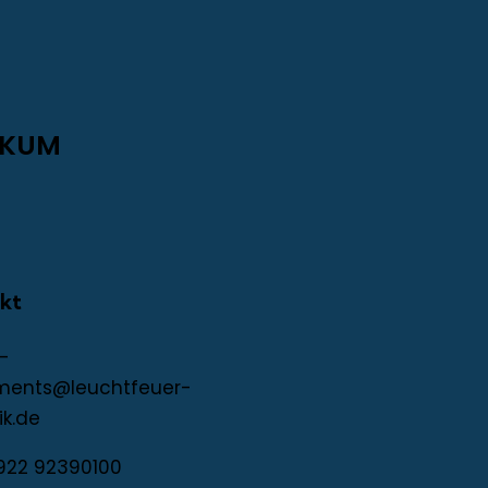
RKUM
kt
-
ments@leuchtfeuer-
ik.de
922 92390100