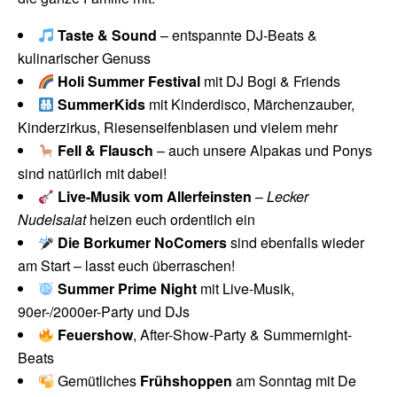
Taste & Sound
– entspannte DJ-Beats &
kulinarischer Genuss
Holi Summer Festival
mit DJ Bogi & Friends
SummerKids
mit Kinderdisco, Märchenzauber,
Kinderzirkus, Riesenseifenblasen und vielem mehr
Fell & Flausch
– auch unsere Alpakas und Ponys
sind natürlich mit dabei!
Live-Musik vom Allerfeinsten
–
Lecker
Nudelsalat
heizen euch ordentlich ein
Die Borkumer NoComers
sind ebenfalls wieder
am Start – lasst euch überraschen!
Summer Prime Night
mit Live-Musik,
90er-/2000er-Party und DJs
Feuershow
, After-Show-Party & Summernight-
Beats
Gemütliches
Frühshoppen
am Sonntag mit De