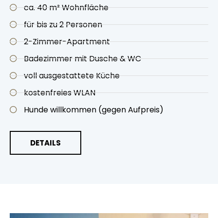
ca. 40 m² Wohnfläche
für bis zu 2 Personen
2-Zimmer-Apartment
Badezimmer mit Dusche & WC
voll ausgestattete Küche
kostenfreies WLAN
Hunde willkommen (gegen Aufpreis)
DETAILS