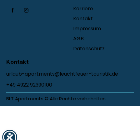
Karriere
Kontakt
Impressum
AGB
Datenschutz
Kontakt
urlaub-apartments@leuchtfeuer-touristik.de
+49 4922 92390100
BLT Apartments © Alle Rechte vorbehalten.