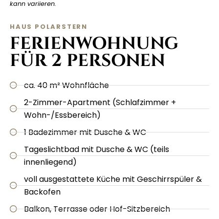
kann variieren.
HAUS POLARSTERN
FERIENWOHNUNG
FÜR 2 PERSONEN
ca. 40 m² Wohnfläche
2-Zimmer-Apartment (Schlafzimmer +
Wohn-/Essbereich)
1 Badezimmer mit Dusche & WC
Tageslichtbad mit Dusche & WC (teils
innenliegend)
voll ausgestattete Küche mit Geschirrspüler &
Backofen
Balkon, Terrasse oder Hof-Sitzbereich