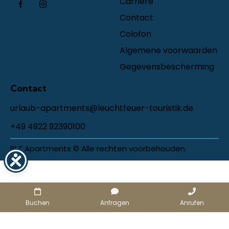
Carrière
Contact
Colofon
Algemene voorwaarden
Gegevensbescherming
Contact
urlaub-apartments@leuchtfeuer-touristik.de
+49 4922 92390100
BLT Apartments © Alle rechten voorbehouden.
Buchen
Anfragen
Anrufen