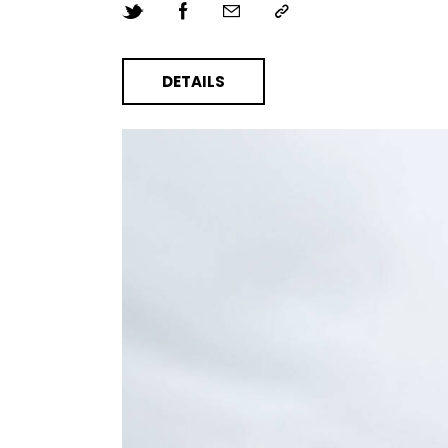
DETAILS