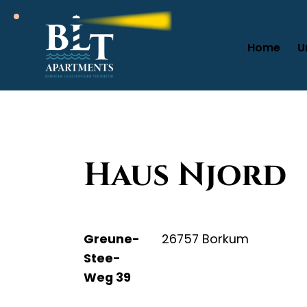
Home
U
Haus Njord
Greune-
26757 Borkum
Stee-
Weg 39