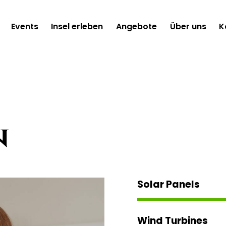
Events
Insel erleben
Angebote
Über uns
K
n
Solar Panels
Wind Turbines