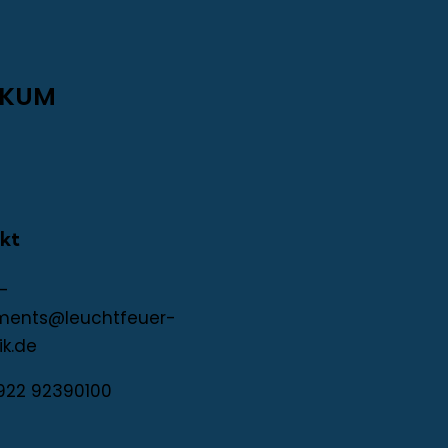
RKUM
kt
-
ments@leuchtfeuer-
ik.de
922 92390100