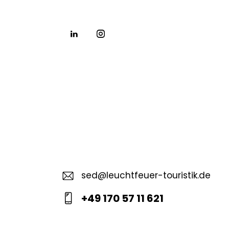
sed@leuchtfeuer-touristik.de
E-
+49 170 57 11 621
m
Ph
ail
o