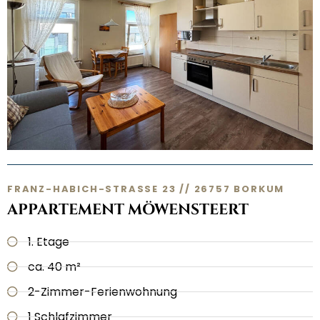
FRANZ-HABICH-STRASSE 23 // 26757 BORKUM
APPARTEMENT MÖWENSTEERT
1. Etage
ca. 40 m²
2-Zimmer-Ferienwohnung
1 Schlafzimmer