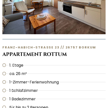
FRANZ-HABICH-STRASSE 23 // 26757 BORKUM
APPARTEMENT ROTTUM
1. Etage
ca. 26 m²
1-Zimmer-Ferienwohnung
1 Schlafzimmer
1 Badezimmer
für bis zu 2 Personen