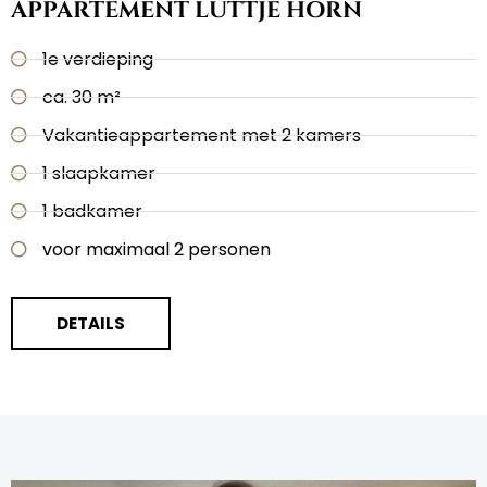
APPARTEMENT LÜTTJE HÖRN
1e verdieping
ca. 30 m²
Vakantieappartement met 2 kamers
1 slaapkamer
1 badkamer
voor maximaal 2 personen
DETAILS