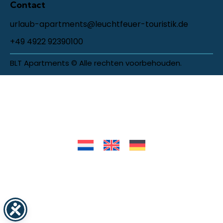
Contact
urlaub-apartments@leuchtfeuer-touristik.de
+49 4922 92390100
BLT Apartments © Alle rechten voorbehouden.