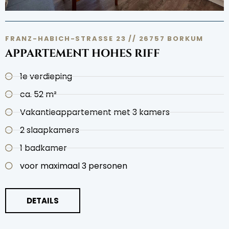
FRANZ-HABICH-STRASSE 23 // 26757 BORKUM
APPARTEMENT HOHES RIFF
1e verdieping
ca. 52 m²
Vakantieappartement met 3 kamers
2 slaapkamers
1 badkamer
voor maximaal 3 personen
DETAILS