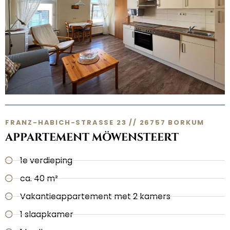
FRANZ-HABICH-STRASSE 23 // 26757 BORKUM
APPARTEMENT MÖWENSTEERT
1e verdieping
ca. 40 m²
Vakantieappartement met 2 kamers
1 slaapkamer