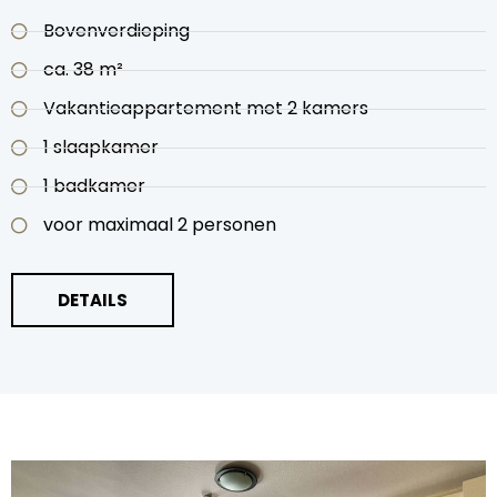
Bovenverdieping
ca. 38 m²
Vakantieappartement met 2 kamers
1 slaapkamer
1 badkamer
voor maximaal 2 personen
DETAILS