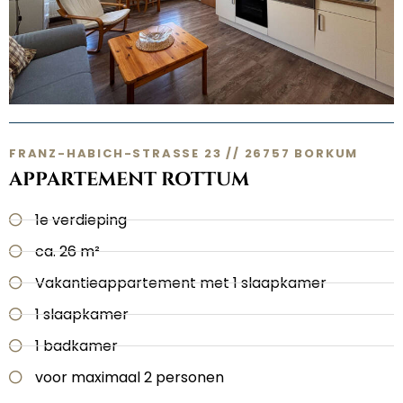
FRANZ-HABICH-STRASSE 23 // 26757 BORKUM
APPARTEMENT ROTTUM
1e verdieping
ca. 26 m²
Vakantieappartement met 1 slaapkamer
1 slaapkamer
1 badkamer
voor maximaal 2 personen